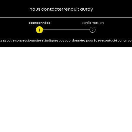
nous contacter
renault
auray
coordonnées
confirmation
sez votre concessionnaire et indiquez vos coordonnées pour être recontacté par un con