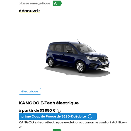
A
classe énergétique
découvrir
électrique
KANGOO E‑Tech électrique
à partir de
33 880 €
prime Coup de Pouce de 3 620 € déduite
KANGOO E‑Tech électrique evolution autonomie confort AC 11kw -
26