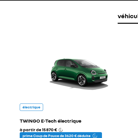
véhicu
électrique
TWINGO E-Tech électrique
à partir de
15 870 €
prime Coup de Pouce de 3 620 € déduite