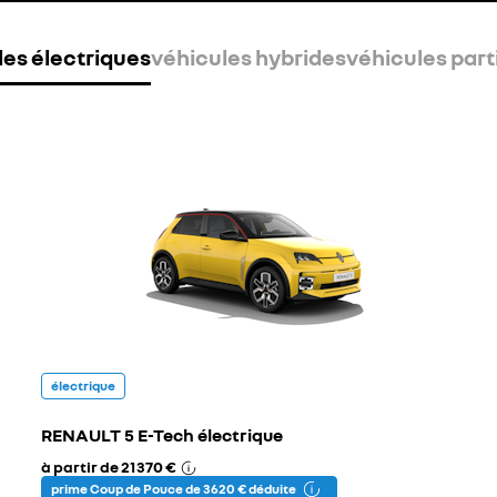
les électriques
véhicules hybrides
véhicules part
électrique
RENAULT 5 E-Tech électrique
à partir de
21 370 €
prime Coup de Pouce de 3 620 € déduite