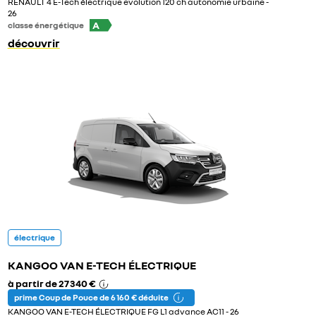
RENAULT 4 E-Tech électrique evolution 120 ch autonomie urbaine -
26
A
classe énergétique
découvrir
électrique
KANGOO VAN E-TECH ÉLECTRIQUE
à partir de
27 340 €
prime Coup de Pouce de 6 160 € déduite
KANGOO VAN E-TECH ÉLECTRIQUE FG L1 advance AC11 - 26