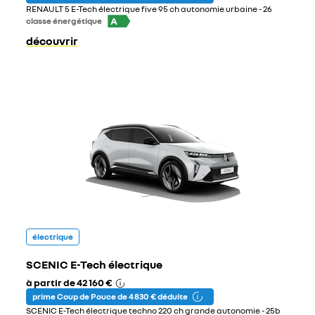
RENAULT 5 E-Tech électrique five 95 ch autonomie urbaine - 26
A
classe énergétique
découvrir
électrique
SCENIC E-Tech électrique
à partir de
42 160 €
prime Coup de Pouce de 4 830 € déduite
SCENIC E-Tech électrique techno 220 ch grande autonomie - 25b