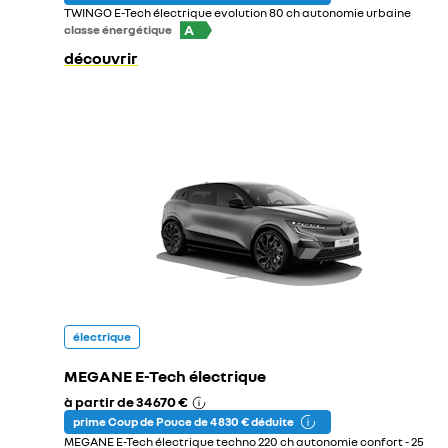
TWINGO E-Tech électrique evolution 80 ch autonomie urbaine
A
classe énergétique
découvrir
électrique
MEGANE E-Tech électrique
à partir de
34 670 €
prime Coup de Pouce de 4 830 € déduite
MEGANE E-Tech électrique techno 220 ch autonomie confort - 25