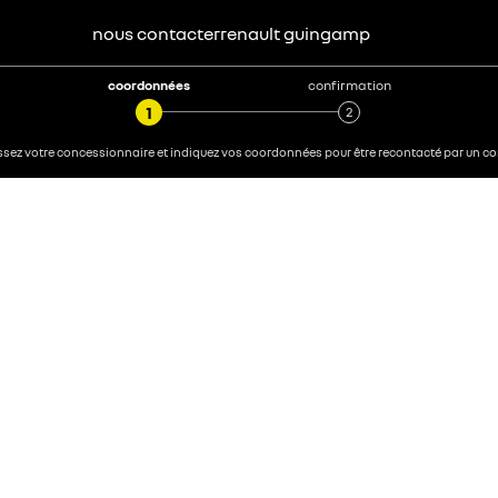
nous contacter
renault
guingamp
coordonnées
confirmation
sez votre concessionnaire et indiquez vos coordonnées pour être recontacté par un con