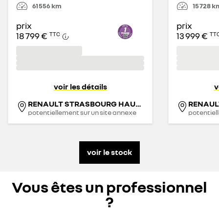
61 556
km
15 728
k
prix
prix
18 799 €
13 999 €
TTC
TT
voir les détails
v
RENAULT STRASBOURG HAUTEPIERRE
potentiellement sur un site annexe
potentiel
voir le stock
Vous êtes un professionnel
?