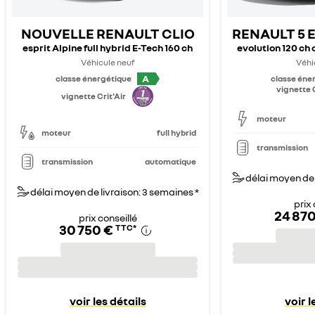
NOUVELLE RENAULT CLIO
RENAULT 5 
esprit Alpine full hybrid E-Tech 160 ch
evolution 120 ch
Véhicule neuf
Véhi
A
classe énergétique
classe éne
vignette C
vignette Crit'Air
moteur
moteur
full hybrid
transmission
transmission
automatique
délai moyen de 
délai moyen de livraison: 3 semaines *
prix 
24 870
prix conseillé
30 750 €
TTC
*
voir les détails
voir l