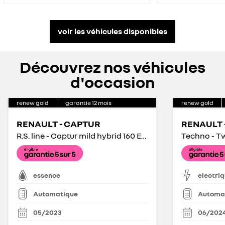
voir les véhicules disponibles
Découvrez nos véhicules
d'occasion
renew gold
garantie
12
mois
renew gold
RENAULT - CAPTUR
R.S. line - Captur mild hybrid 160 EDC R.S. line
Techno - Tw
essence
electri
Automatique
Automa
05/2023
06/202