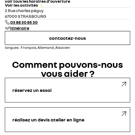
voir tous les horaires d'ouverture
Voir les activités
lundi
08:00 - 19:00
2 Rue charles péguy
mardi
08:00 - 19:00
67000 STRASBOURG
mercredi
08:00 - 19:00
03 88 30 85 30
jeudi
08:00 - 19:00
itinéraire
vendredi
08:00 - 19:00
samedi
08:30 - 18:00
contactez-nous
dimanche
fermé
langues :
Français, Allemand, Alsacien
Comment pouvons-nous
vous aider ?
réservez un essai
réalisez un devis atelier en ligne