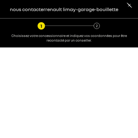
nous contacter
renault
limay-garage-bouillette
Choisissez votre concessionnaire et indiquez vos coordonnées pour être
recontacté par un conseiller.