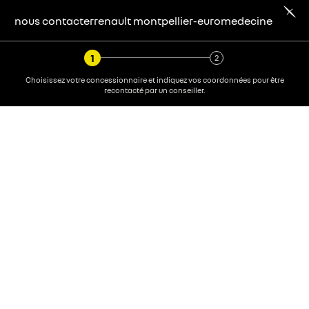
nous contacter
renault
montpellier-euromedecine
Choisissez votre concessionnaire et indiquez vos coordonnées pour être
recontacté par un conseiller.