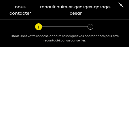
nous
renault
nuits-st-georges-garage-
contacter
cesar
Choisissez votre concessionnaire et indiquez vos coordonnées pour être
recontacté par un conseiller.