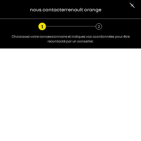
nous contacter
renault
orange
Choisissez votre concessionnaire et indiquez vos coordonnées pour être
recontacté par un conseiller.