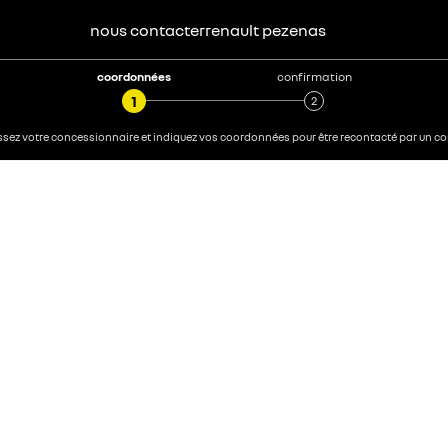
nous contacter
renault
pezenas
coordonnées
confirmation
sez votre concessionnaire et indiquez vos coordonnées pour être recontacté par un con