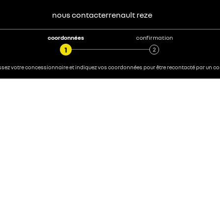
nous contacter
renault
reze
coordonnées
confirmation
sez votre concessionnaire et indiquez vos coordonnées pour être recontacté par un con