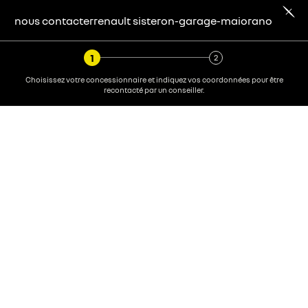
nous contacter
renault
sisteron-garage-maiorano
Choisissez votre concessionnaire et indiquez vos coordonnées pour être
recontacté par un conseiller.