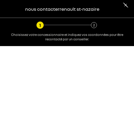
nous contacter
renault
st-nazaire
Choisissez votre concessionnaire et indiquez vos coordonnées pour être
recontacté par un conseiller.