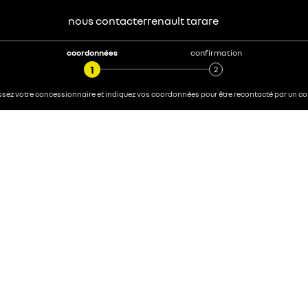
nous contacter
renault
tarare
coordonnées
confirmation
sez votre concessionnaire et indiquez vos coordonnées pour être recontacté par un con