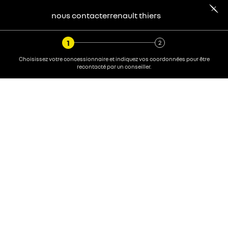
nous contacter
renault
thiers
Choisissez votre concessionnaire et indiquez vos coordonnées pour être
recontacté par un conseiller.