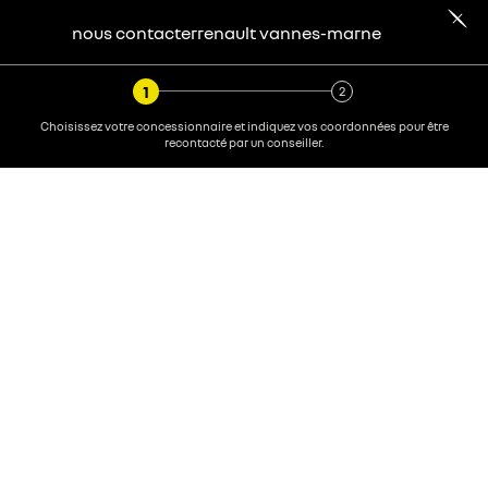
nous contacter
renault
vannes-marne
Choisissez votre concessionnaire et indiquez vos coordonnées pour être
recontacté par un conseiller.