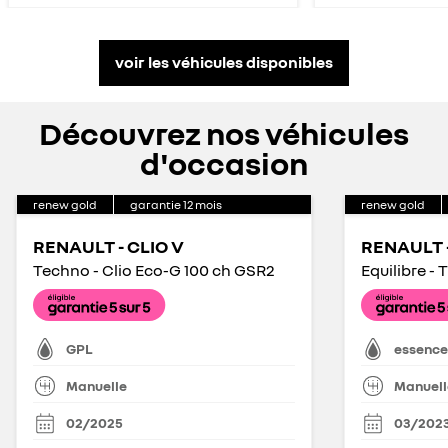
voir les véhicules disponibles
Découvrez nos véhicules
d'occasion
renew gold
garantie
12
mois
renew gold
RENAULT - CLIO V
RENAULT -
Techno - Clio Eco-G 100 ch GSR2
Equilibre - 
GPL
essence
Manuelle
Manuell
02/2025
03/202