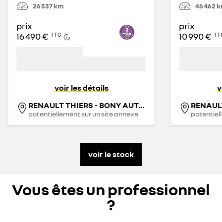
26 537
km
46 462
k
prix
prix
16 490 €
10 990 €
TTC
TT
voir les détails
v
RENAULT THIERS - BONY AUTOMOBILES
potentiellement sur un site annexe
potentiel
voir le stock
Vous êtes un professionnel
?