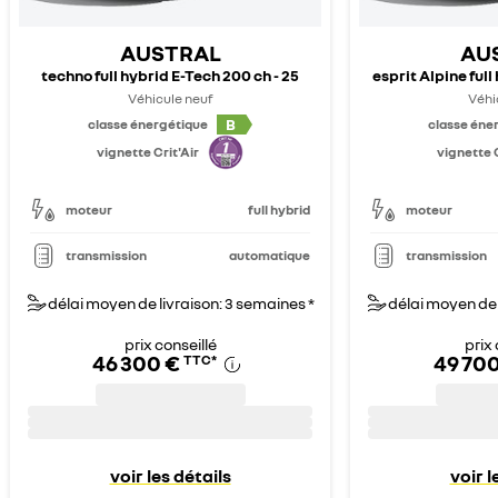
AUSTRAL
AU
techno full hybrid E-Tech 200 ch - 25
esprit Alpine full
Véhicule neuf
Véhi
B
classe énergétique
classe éne
vignette Crit'Air
vignette C
moteur
full hybrid
moteur
transmission
automatique
transmission
délai moyen de livraison: 3 semaines *
délai moyen de 
prix conseillé
prix 
46 300 €
49 700
TTC
*
voir les détails
voir l