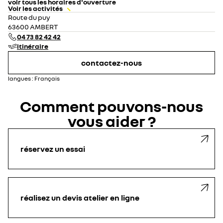
voir tous les horaires d'ouverture
Voir les activités
lundi
08:00 - 12:00
14:00 - 18:00
Route du puy
mardi
08:00 - 12:00
14:00 - 18:00
63600 AMBERT
mercredi
08:00 - 12:00
14:00 - 18:00
04 73 82 42 42
jeudi
08:00 - 12:00
14:00 - 18:00
itinéraire
vendredi
08:00 - 12:00
14:00 - 18:00
samedi
08:30 - 12:00
fermé
contactez-nous
dimanche
fermé
langues :
Français
Comment pouvons-nous
vous aider ?
réservez un essai
réalisez un devis atelier en ligne