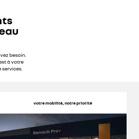
nts
seau
avez besoin.
est à votre
 services.
votre mobilité, notre priorité