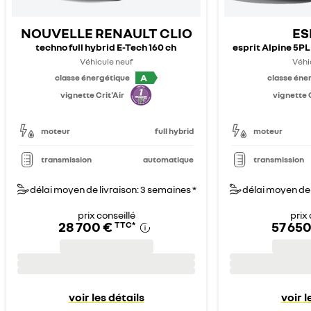
NOUVELLE RENAULT CLIO
ES
techno full hybrid E-Tech 160 ch
esprit Alpine 5PL 
Véhicule neuf
Véhi
A
classe énergétique
classe éne
vignette Crit'Air
vignette C
moteur
full hybrid
moteur
transmission
automatique
transmission
délai moyen de livraison: 3 semaines *
délai moyen de 
prix conseillé
prix 
28 700 €
57 650
TTC
*
voir les détails
voir l