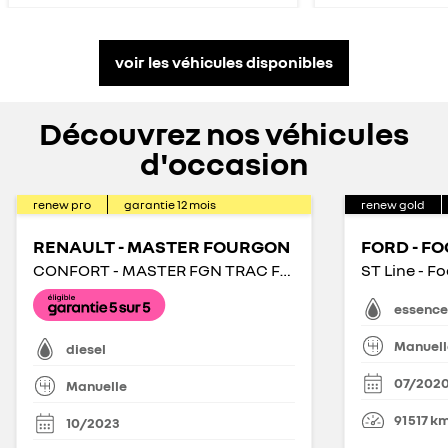
voir les véhicules disponibles
Découvrez nos véhicules
d'occasion
renew pro
garantie
12
mois
renew gold
RENAULT - MASTER FOURGON
FORD - F
CONFORT - MASTER FGN TRAC F3500 L2H2 BLUE DCI 135
essence
Manuell
diesel
07/202
Manuelle
91 517
k
10/2023