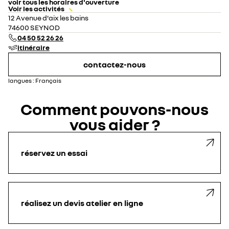
voir tous les horaires d'ouverture
Voir les activités
lundi
08:00 - 12:00
14:00 - 19:00
12 Avenue d'aix les bains
mardi
08:00 - 12:00
14:00 - 19:00
74600 SEYNOD
mercredi
08:00 - 12:00
14:00 - 19:00
04 50 52 26 26
jeudi
08:00 - 12:00
14:00 - 19:00
itinéraire
vendredi
08:00 - 12:00
14:00 - 19:00
samedi
08:30 - 12:00
14:00 - 18:00
contactez-nous
fermé exceptionnellement
dimanche
fermé
langues :
Français
Comment pouvons-nous
vous aider ?
réservez un essai
réalisez un devis atelier en ligne