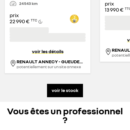
prix
24 543
km
13 990 €
TT
prix
22 990 €
TTC
v
voir les détails
potentiel
RENAULT ANNECY - GUEUDET 1880
potentiellement sur un site annexe
voir le stock
Vous êtes un professionnel
?