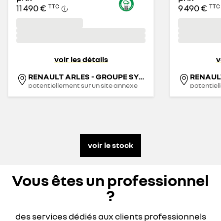
11 490 €
9 490 €
TTC
TTC
voir les détails
v
RENAULT ARLES - GROUPE SYNETHIS
potentiellement sur un site annexe
potentiel
voir le stock
Vous êtes un professionnel
?
des services dédiés aux clients professionnels