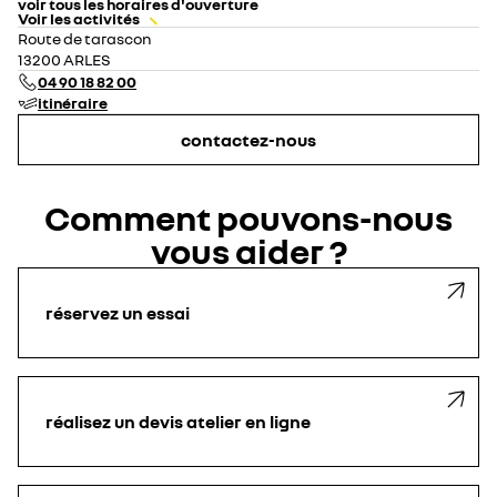
voir tous les horaires d'ouverture
Voir les activités
lundi
08:00 - 12:00
14:00 - 19:00
Route de tarascon
mardi
08:00 - 12:00
14:00 - 19:00
13200 ARLES
mercredi
08:00 - 12:00
14:00 - 19:00
04 90 18 82 00
jeudi
08:00 - 12:00
14:00 - 19:00
itinéraire
vendredi
08:00 - 12:00
14:00 - 19:00
samedi
08:00 - 12:00
14:00 - 18:00
contactez-nous
dimanche
fermé
Comment pouvons-nous
vous aider ?
réservez un essai
réalisez un devis atelier en ligne