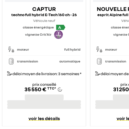
CAPTUR
NOUVELLE 
techno full hybrid E-Tech 160 ch - 26
esprit Alpine ful
Véhicule neuf
Véhi
A
classe énergétique
classe éne
vignette Crit'Air
vignette C
moteur
full hybrid
moteur
transmission
automatique
transmission
délai moyen de livraison: 3 semaines *
délai moyen de 
prix conseillé
prix 
35 550 €
31 250
TTC
*
voir les détails
voir l