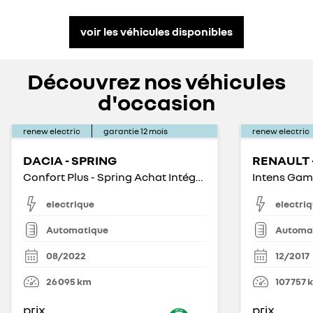
voir les véhicules disponibles
Découvrez nos véhicules
d'occasion
renew electric
garantie
12
mois
renew electric
DACIA - SPRING
Confort Plus - Spring Achat Intégral
Intens Gam
electrique
electri
Automatique
Automa
08/2022
12/2017
26 095
km
107 757
prix
prix