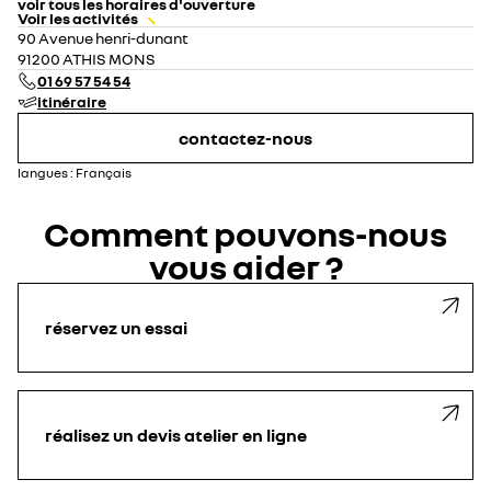
voir tous les horaires d'ouverture
Voir les activités
lundi
09:00 - 12:00
14:00 - 19:00
90 Avenue henri-dunant
mardi
09:00 - 12:00
14:00 - 19:00
91200 ATHIS MONS
mercredi
09:00 - 12:00
14:00 - 19:00
01 69 57 54 54
jeudi
09:00 - 12:00
14:00 - 19:00
itinéraire
vendredi
09:00 - 12:00
14:00 - 19:00
samedi
09:00 - 12:00
14:00 - 18:00
contactez-nous
dimanche
fermé
langues :
Français
Comment pouvons-nous
vous aider ?
réservez un essai
réalisez un devis atelier en ligne