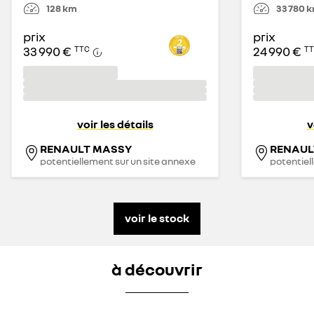
128
km
33 780
k
prix
prix
33 990 €
24 990 €
TTC
T
voir les détails
v
RENAULT MASSY
potentiellement sur un site annexe
potentiel
voir le stock
à découvrir