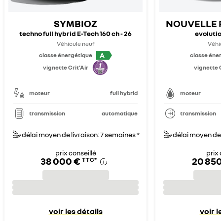
SYMBIOZ
NOUVELLE 
techno full hybrid E-Tech 160 ch - 26
evolutio
Véhicule neuf
Véhi
A
classe énergétique
classe éne
vignette Crit'Air
vignette C
moteur
full hybrid
moteur
transmission
automatique
transmission
délai moyen de livraison: 7 semaines *
délai moyen de 
prix conseillé
prix 
38 000 €
20 85
TTC
*
voir les détails
voir l