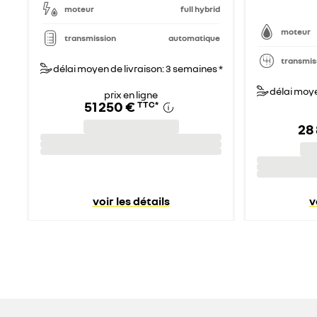
moteur
full hybrid
moteur
transmission
automatique
transmis
délai moyen de livraison: 3 semaines *
délai moye
prix en ligne
51 250 €
TTC
*
28
voir les détails
v