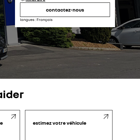
vendredi
08:00 - 12:00
14:00 - 19:00
samedi
09:00 - 12:00
14:00 - 18:00
contactez-nous
dimanche
fermé
langues :
Français
ider
le
estimez votre véhicule