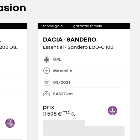
asion
renew gold
garantie
12
mois
L
DACIA - SANDERO
Austral E-Tech full hybrid 200 GSR2 Techno
Essentiel - Sandero ECO-G 100
GPL
Manuelle
03/2021
54 527
km
prix
11 598 €
TTC