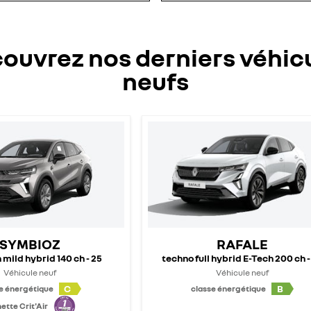
ouvrez nos derniers véhic
neufs
SYMBIOZ
RAFALE
 mild hybrid 140 ch - 25
techno full hybrid E-Tech 200 ch -
Véhicule neuf
Véhicule neuf
C
B
e énergétique
classe énergétique
ette Crit'Air