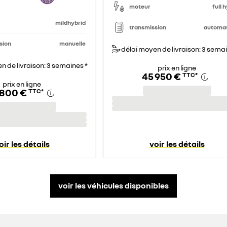
moteur
full 
mildhybrid
transmission
automa
sion
manuelle
délai moyen de livraison: 3 semai
n de livraison: 3 semaines *
prix en ligne
45 950 €
TTC
*
prix en ligne
 800 €
TTC
*
oir les détails
voir les détails
voir les véhicules disponibles