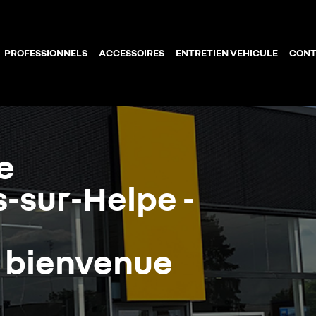
PROFESSIONNELS
ACCESSOIRES
ENTRETIEN VEHICULE
CONT
e
-sur-Helpe -
a bienvenue