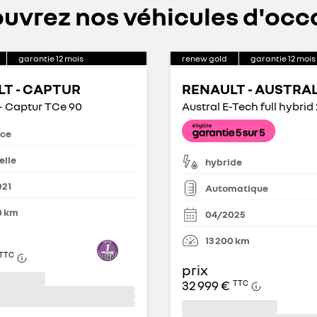
uvrez nos véhicules d'occ
garantie
12
mois
renew gold
garantie
12
mois
T - CAPTUR
RENAULT - AUSTRA
- Captur TCe 90
nce
lle
hybride
021
Automatique
0
km
04/2025
13 200
km
TTC
prix
32 999 €
TTC