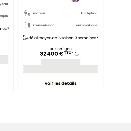
hybrid
moteur
full hybrid
tique
transmission
automatique
nes *
délai moyen de livraison: 3 semaines *
prix en ligne
32 400 €
TTC
*
voir les détails