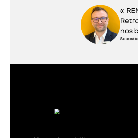
RE
Retro
nos 
Sebastie