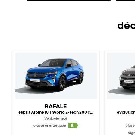
déc
RAFALE
esprit Alpine full hybrid E-Tech 200 ch - 25
evolution
Véhicule neuf
B
classe énergétique
class
vign