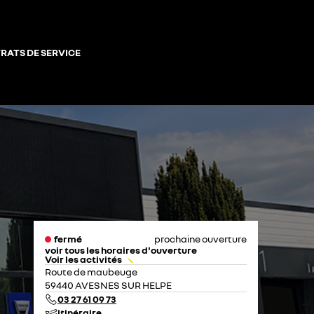
RATS DE SERVICE
fermé
prochaine ouverture
voir tous les horaires d'ouverture
Voir les activités
lundi
08:00 - 12:00
14:00 - 19:00
Route de maubeuge
mardi
08:00 - 12:00
14:00 - 19:00
59440 AVESNES SUR HELPE
mercredi
08:00 - 12:00
14:00 - 19:00
03 27 61 09 73
jeudi
08:00 - 12:00
14:00 - 19:00
itinéraire