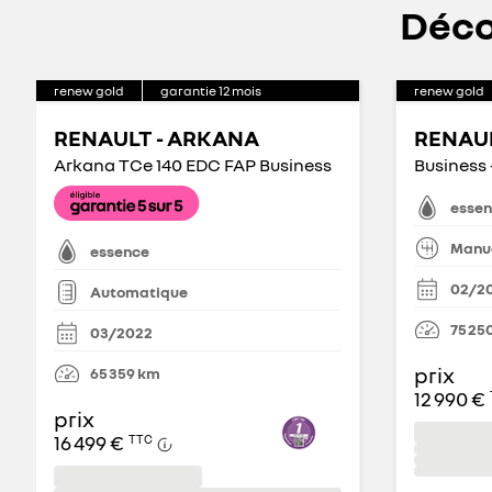
Déco
renew gold
garantie
12
mois
renew gold
RENAULT - ARKANA
RENAUL
Arkana TCe 140 EDC FAP Business
Business 
esse
Manue
essence
02/2
Automatique
75 25
03/2022
prix
65 359
km
12 990 €
prix
16 499 €
TTC