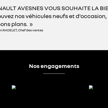
NAULT AVESNES VOUS SOUHAITE LA BI
uvez nos véhicules neufs et d'occasion, 
bons plans.
n RADELET, Chef des ventes
Nos engagements