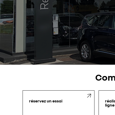
Com
réservez un essai
réali
ligne