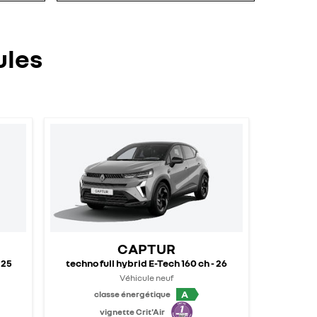
ules
CAPTUR
 25
techno full hybrid E-Tech 160 ch - 26
Véhicule neuf
A
classe énergétique
vignette Crit'Air