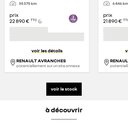
35 375
km
6 446
k
prix
prix
22 890 €
21 890 €
TTC
TT
voir les détails
v
RENAULT AVRANCHES
RENAUL
potentiellement sur un site annexe
potentiel
voir le stock
à découvrir