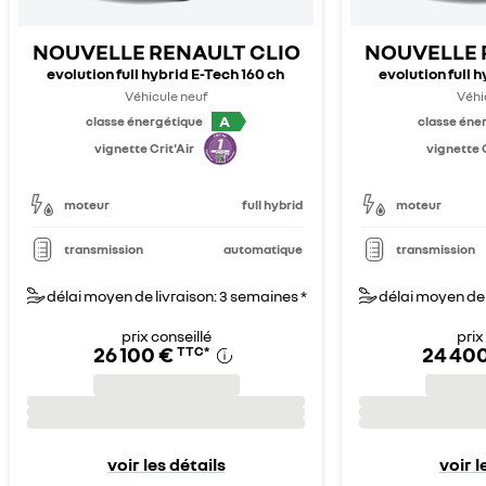
NOUVELLE RENAULT CLIO
NOUVELLE 
evolution full hybrid E-Tech 160 ch
evolution full 
Véhicule neuf
Véhi
A
classe énergétique
classe éne
vignette Crit'Air
vignette C
moteur
full hybrid
moteur
transmission
automatique
transmission
délai moyen de livraison: 3 semaines *
délai moyen de 
prix conseillé
prix
26 100 €
24 40
TTC
*
voir les détails
voir l