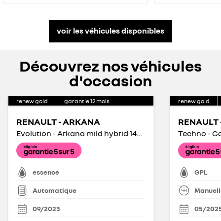
voir les véhicules disponibles
Découvrez nos véhicules
d'occasion
renew gold
garantie
12
mois
renew gold
RENAULT - ARKANA
RENAULT 
Evolution - Arkana mild hybrid 140 EDC FAP - 22
Techno - Ca
essence
GPL
Automatique
Manuell
09/2023
05/202