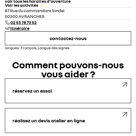
voir tous les horaires d'ouverture
Voir les activités
lundi
08:30 - 12:00
14:00 - 19:00
87 Rue du commandant bindel
mardi
08:30 - 12:00
14:00 - 19:00
50300 AVRANCHES
mercredi
08:30 - 12:00
14:00 - 19:00
02 53 78 73 52
jeudi
08:30 - 12:00
14:00 - 19:00
itinéraire
vendredi
08:30 - 12:00
14:00 - 19:00
samedi
09:00 - 12:00
14:00 - 18:00
contactez-nous
dimanche
fermé
langues :
Français, Langue des signes
Comment pouvons-nous
vous aider ?
réservez un essai
réalisez un devis atelier en ligne