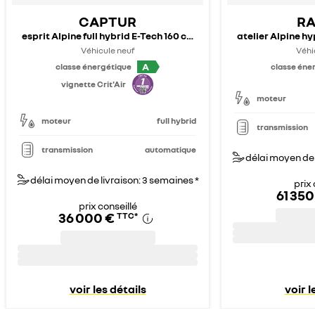
CAPTUR
RA
esprit Alpine full hybrid E-Tech 160 ch - 25
atelier Alpine hy
Véhicule neuf
Véhi
A
classe énergétique
classe éne
vignette Crit'Air
moteur
moteur
full hybrid
transmission
transmission
automatique
délai moyen de 
délai moyen de livraison: 3 semaines *
prix 
61 350
prix conseillé
36 000 €
TTC
*
voir les détails
voir l