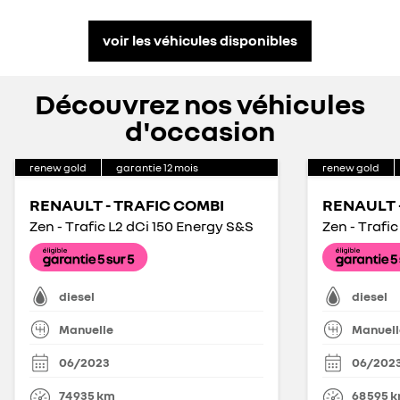
voir les véhicules disponibles
Découvrez nos véhicules
d'occasion
renew gold
garantie
12
mois
renew gold
RENAULT - TRAFIC COMBI
RENAULT 
Zen - Trafic L2 dCi 150 Energy S&S
Zen - Trafi
diesel
diesel
Manuelle
Manuell
06/2023
06/202
74 935
km
68 595
k