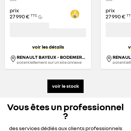
prix
prix
27 990 €
27 990 €
TTC
TT
voir les détails
v
RENAULT BAYEUX - BODEMERAUTO
potentiellement sur un site annexe
potentiel
voir le stock
Vous êtes un professionnel
?
des services dédiés aux clients professionnels