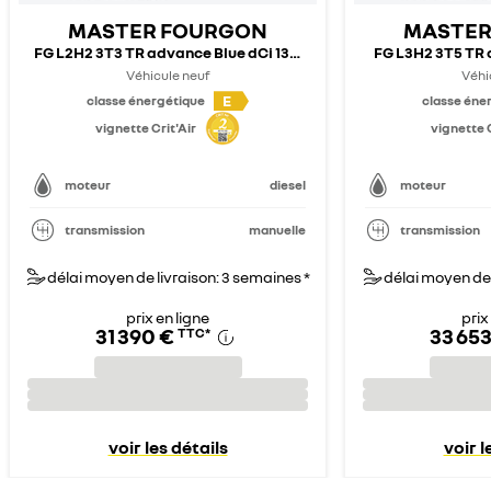
MASTER FOURGON
MASTER
FG L2H2 3T3 TR advance Blue dCi 130 - 25
FG L3H2 3T5 TR 
Véhicule neuf
Véhi
E
classe énergétique
classe éne
vignette Crit'Air
vignette C
moteur
diesel
moteur
transmission
manuelle
transmission
délai moyen de livraison: 3 semaines *
délai moyen de 
prix en ligne
prix
31 390 €
33 653
TTC
*
voir les détails
voir l