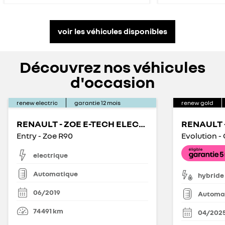
voir les véhicules disponibles
Découvrez nos véhicules
d'occasion
renew electric
garantie
12
mois
renew gold
RENAULT - ZOE E-TECH ELECTRIQUE
RENAULT -
Entry - Zoe R90
electrique
Automatique
hybride
06/2019
Automa
74 491
km
04/202