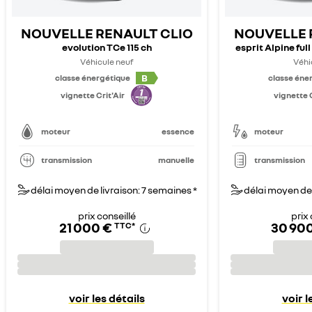
NOUVELLE RENAULT CLIO
NOUVELLE 
evolution TCe 115 ch
esprit Alpine ful
Véhicule neuf
Véhi
B
classe énergétique
classe éne
vignette Crit'Air
vignette C
moteur
essence
moteur
transmission
manuelle
transmission
délai moyen de livraison: 7 semaines *
délai moyen de 
prix conseillé
prix 
21 000 €
30 90
TTC
*
voir les détails
voir l