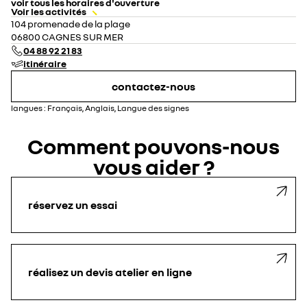
voir tous les horaires d'ouverture
Voir les activités
lundi
08:00 - 12:00
14:00 - 19:00
104 promenade de la plage
mardi
08:00 - 12:00
14:00 - 19:00
06800 CAGNES SUR MER
mercredi
08:00 - 12:00
14:00 - 19:00
04 88 92 21 83
jeudi
08:00 - 12:00
14:00 - 19:00
itinéraire
vendredi
08:00 - 12:00
14:00 - 19:00
samedi
09:00 - 12:00
14:00 - 18:00
contactez-nous
dimanche
fermé
langues :
Français, Anglais, Langue des signes
Comment pouvons-nous
vous aider ?
réservez un essai
réalisez un devis atelier en ligne