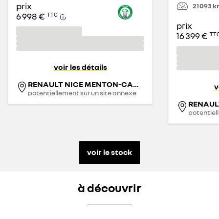
prix
21 093
k
6 998 €
TTC
prix
16 399 €
TT
voir les détails
RENAULT NICE MENTON-CAGNES SUR MER - RRG
v
potentiellement sur un site annexe
potentiel
voir le stock
à découvrir