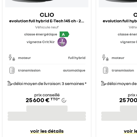
CLIO
C
evolution full hybrid E-Tech 145 ch - 25b
evolution full hyb
Véhicule neuf
Véhi
A
classe énergétique
classe éne
vignette Crit'Air
vignette C
moteur
full hybrid
moteur
transmission
automatique
transmission
délai moyen de livraison: 3 semaines *
délai moyen de 
prix conseillé
prix 
25 600 €
25 700
TTC
*
voir les détails
voir l