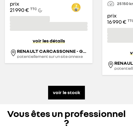
prix
25 150
k
21 990 €
TTC
prix
16 990 €
TT
voir les détails
RENAULT CARCASSONNE - GROUPE PEYROT
v
potentiellement sur un site annexe
potentiel
voir le stock
Vous êtes un professionnel
?