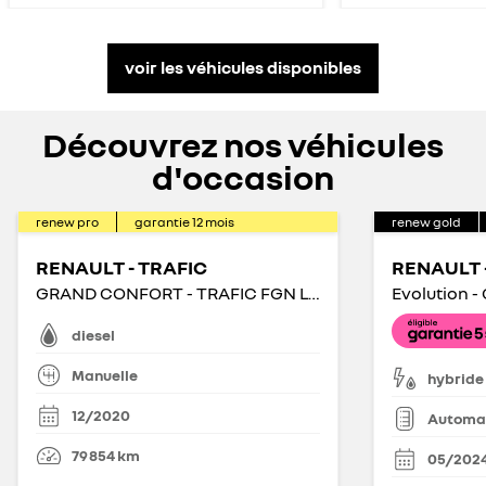
voir les véhicules disponibles
Découvrez nos véhicules
d'occasion
renew pro
garantie
12
mois
renew gold
RENAULT - TRAFIC
RENAULT -
GRAND CONFORT - TRAFIC FGN L1H1 1200 KG DCI 170 ENERGY
diesel
Manuelle
hybride
12/2020
Automa
79 854
km
05/202