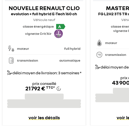
NOUVELLE RENAULT CLIO
MASTER
evolution + full hybrid E-Tech 160 ch
FG L2H2 3T5 TR 
Véhicule neuf
Véhi
A
classe énergétique
classe éne
vignette C
vignette Crit'Air
moteur
moteur
full hybrid
transmission
transmission
automatique
délai moyen de 
délai moyen de livraison: 3 semaines *
prix 
43 90
prix conseillé
21 792 €
TTC
*
voir les détails
voir l