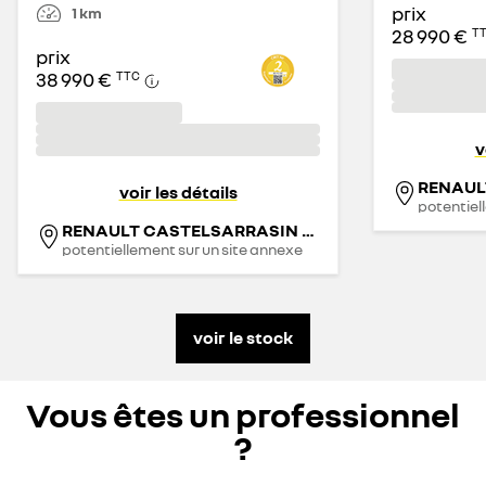
prix
1
km
28 990 €
T
prix
38 990 €
TTC
v
voir les détails
potentiel
RENAULT CASTELSARRASIN - FAURIE
potentiellement sur un site annexe
voir le stock
Vous êtes un professionnel
?