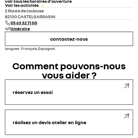
voir tous les horaires d'ouverture
Voir les activités
lundi
08:30 - 12:00
14:00 - 19:00
2 Route de toulouse
mardi
08:30 - 12:00
14:00 - 19:00
82100 CASTELSARRASIN
mercredi
08:30 - 12:00
14:00 - 19:00
05 63 32 71 00
jeudi
08:30 - 12:00
14:00 - 19:00
itinéraire
vendredi
08:30 - 12:00
14:00 - 19:00
samedi
09:00 - 12:00
14:00 - 18:00
contactez-nous
fermé exceptionnellement
dimanche
fermé
langues :
Français, Espagnol
Comment pouvons-nous
vous aider ?
réservez un essai
réalisez un devis atelier en ligne