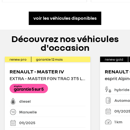
voir les véhicules disponibles
Découvrez nos véhicules
d'occasion
renew pro
garantie
12
mois
renew gold
RENAULT - MASTER IV
RENAULT 
EXTRA - MASTER FGN TRAC 3T5 L2H2 BLUE DCI 150
hybride
Automa
diesel
09/202
Manuelle
1
km
09/2025