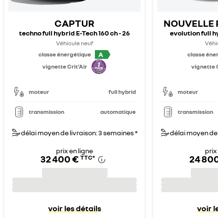
CAPTUR
NOUVELLE 
techno full hybrid E-Tech 160 ch - 26
evolution full 
Véhicule neuf
Véhi
A
classe énergétique
classe éne
vignette Crit'Air
vignette C
moteur
full hybrid
moteur
transmission
automatique
transmission
délai moyen de livraison: 3 semaines *
délai moyen de 
prix en ligne
prix
32 400 €
24 80
TTC
*
voir les détails
voir l