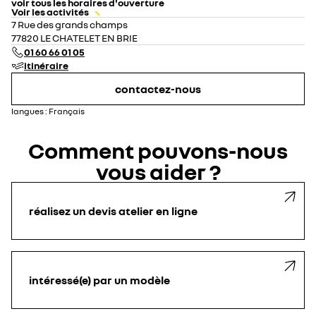
voir tous les horaires d'ouverture
Voir les activités
lundi
08:00 - 12:00
13:30 - 18:00
7 Rue des grands champs
mardi
08:00 - 12:00
13:30 - 18:00
77820 LE CHATELET EN BRIE
mercredi
08:00 - 12:00
13:30 - 18:00
01 60 66 01 05
jeudi
08:00 - 12:00
13:30 - 18:00
itinéraire
vendredi
08:00 - 12:00
14:00 - 17:30
samedi
fermé
contactez-nous
dimanche
fermé
langues :
Français
Comment pouvons-nous
vous aider ?
réalisez un devis atelier en ligne
intéressé(e) par un modèle