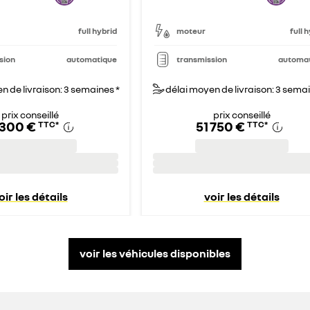
full hybrid
moteur
full 
sion
automatique
transmission
automa
n de livraison: 3 semaines *
délai moyen de livraison: 3 semai
prix conseillé
prix conseillé
 300 €
51 750 €
TTC
*
TTC
*
oir les détails
voir les détails
voir les véhicules disponibles