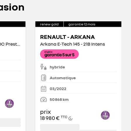
asion
renew gold
garantie
12
mois
RENAULT - ARKANA
Duster TCe 150 FAP 4x2 EDC Prestige
Arkana E-Tech 145 - 21B Intens
hybride
Automatique
03/2022
50 868
km
prix
18 980 €
TTC