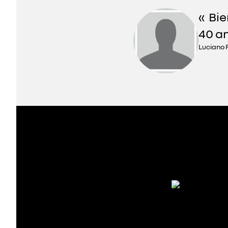
Bie
40 an
Luciano 