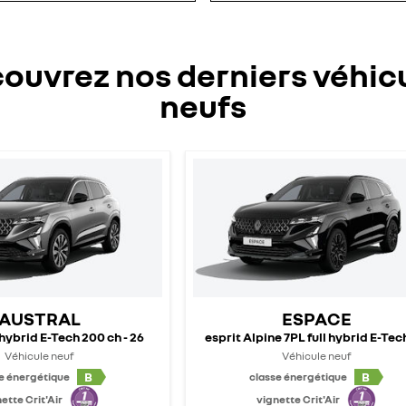
ouvrez nos derniers véhic
neufs
AUSTRAL
ESPACE
 hybrid E-Tech 200 ch - 26
esprit Alpine 7PL full hybrid E-Tec
Véhicule neuf
Véhicule neuf
B
B
e énergétique
classe énergétique
ette Crit'Air
vignette Crit'Air