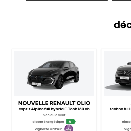
déc
NOUVELLE RENAULT CLIO
esprit Alpine full hybrid E-Tech 160 ch
techno full
Véhicule neuf
A
classe énergétique
class
vignette Crit'Air
vign