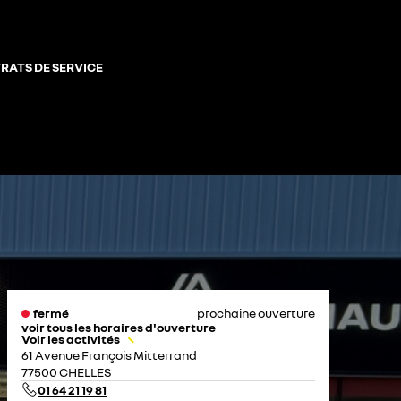
RATS DE SERVICE
fermé
prochaine ouverture
voir tous les horaires d'ouverture
Voir les activités
lundi
08:00 - 12:00
14:00 - 19:00
61 Avenue François Mitterrand
mardi
08:00 - 12:00
14:00 - 19:00
77500 CHELLES
mercredi
08:00 - 12:00
14:00 - 19:00
01 64 21 19 81
jeudi
08:00 - 12:00
14:00 - 19:00