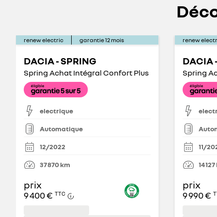
Déco
renew electric
garantie
12
mois
renew electr
DACIA - SPRING
DACIA 
Spring Achat Intégral Confort Plus
Spring Ac
electrique
elect
Automatique
Auto
12/2022
11/20
37 870
km
14 127
prix
prix
9 400 €
9 990 €
TTC
T