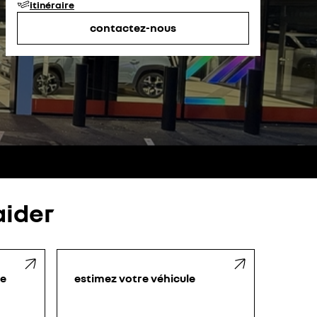
itinéraire
vendredi
08:00 - 12:00
14:00 - 19:00
samedi
09:00 - 12:00
14:00 - 19:00
contactez-nous
dimanche
fermé
ider
le
estimez votre véhicule