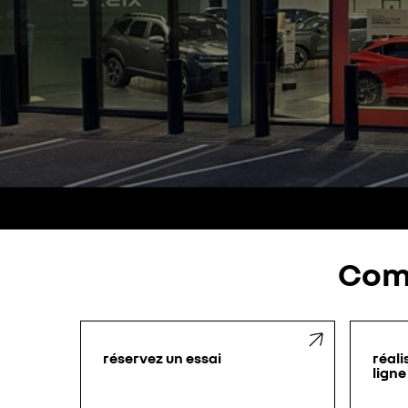
Com
réservez un essai
réali
ligne