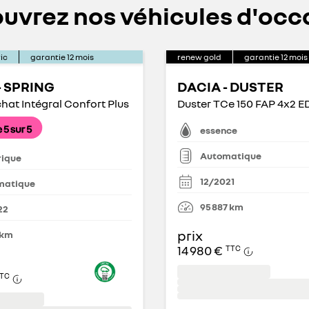
uvrez nos véhicules d'occ
ic
garantie
12
mois
renew gold
garantie
12
mois
- SPRING
DACIA - DUSTER
hat Intégral Confort Plus
essence
Automatique
rique
12/2021
matique
95 887
km
22
prix
km
14 980 €
TTC
TC