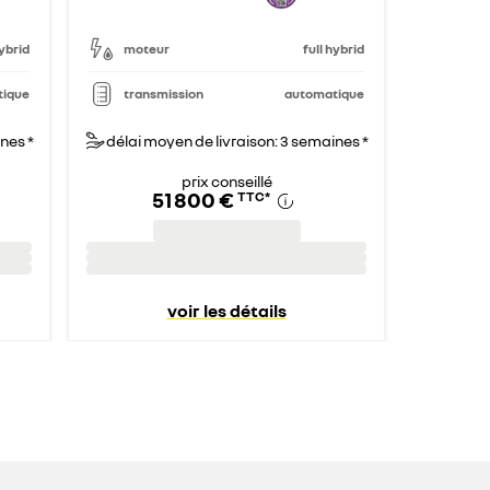
hybrid
moteur
full hybrid
tique
transmission
automatique
nes *
délai moyen de livraison: 3 semaines *
prix conseillé
51 800 €
TTC
*
voir les détails