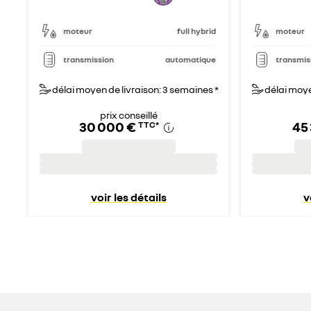
moteur
full hybrid
moteur
transmission
automatique
transmis
délai moyen de livraison: 3 semaines *
délai moye
prix conseillé
30 000 €
45
TTC
*
voir les détails
v