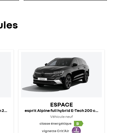
ules
ESPACE
h 200 ch - 25
esprit Alpine full hybrid E-Tech 200 ch - 24
Véhicule neuf
B
classe énergétique
vignette Crit'Air