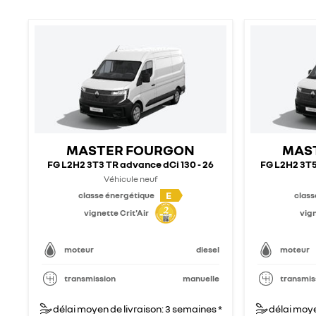
MASTER FOURGON
MAS
FG L2H2 3T3 TR advance dCi 130 - 26
FG L2H2 3T5
Véhicule neuf
E
classe énergétique
class
vignette Crit'Air
vign
moteur
diesel
moteur
transmission
manuelle
transmis
délai moyen de livraison: 3 semaines *
délai moye