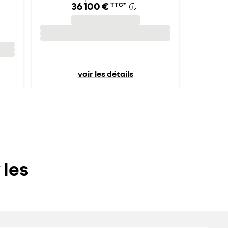
36 100 €
TTC
*
voir les détails
 les