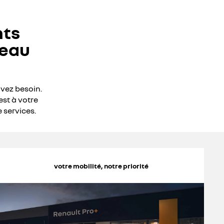
nts
seau
avez besoin.
est à votre
 services.
votre mobilité, notre priorité