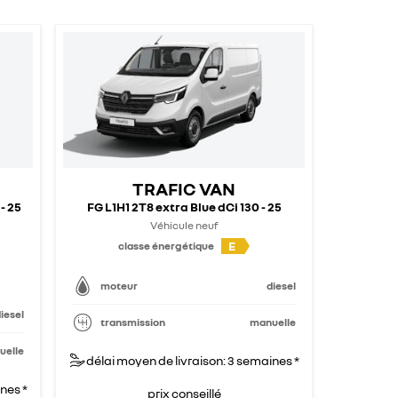
TRAFIC VAN
- 25
FG L1H1 2T8 extra Blue dCi 130 - 25
Véhicule neuf
E
classe énergétique
moteur
diesel
iesel
transmission
manuelle
uelle
délai moyen de livraison: 3 semaines *
nes *
prix conseillé