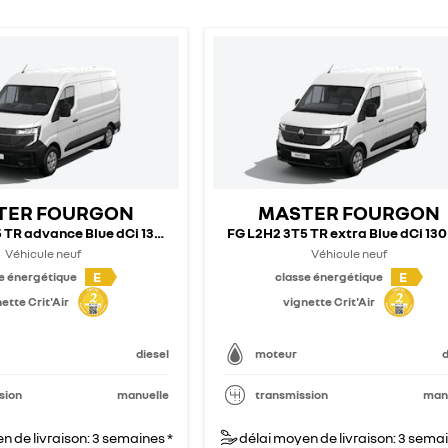
TER FOURGON
MASTER FOURGON
 TR advance Blue dCi 130 - 25
FG L2H2 3T5 TR extra Blue dCi 130 
Véhicule neuf
Véhicule neuf
E
E
e énergétique
classe énergétique
ette Crit'Air
vignette Crit'Air
diesel
moteur
d
sion
manuelle
transmission
man
n de livraison: 3 semaines *
délai moyen de livraison: 3 semai