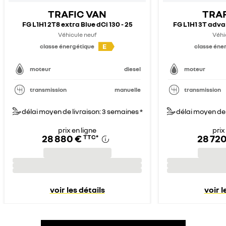
TRAFIC VAN
TRAF
FG L1H1 2T8 extra Blue dCi 130 - 25
FG L1H1 3T advan
Véhicule neuf
Véhi
E
classe énergétique
classe éne
moteur
diesel
moteur
transmission
manuelle
transmission
délai moyen de livraison: 3 semaines *
délai moyen de 
prix en ligne
prix
28 880 €
28 720
TTC
*
voir les détails
voir l