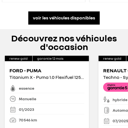
voir les véhicules disponibles
Découvrez nos véhicules
d'occasion
renew gold
garantie
12
mois
renew gold
FORD - PUMA
RENAULT 
Titanium X - Puma 1.0 Flexifuel 125 ch mHEV S&S BVM6
essence
Manuelle
hybride
01/2023
Automa
70 546
km
07/202