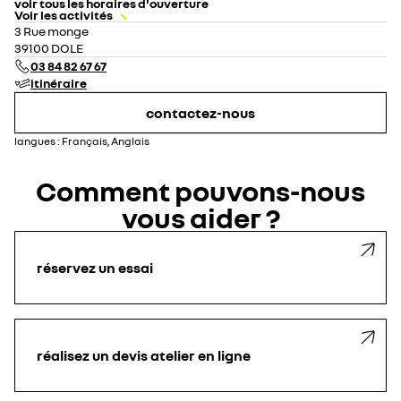
voir tous les horaires d'ouverture
Voir les activités
lundi
08:00 - 12:00
14:00 - 19:00
3 Rue monge
mardi
08:00 - 12:00
14:00 - 19:00
39100 DOLE
mercredi
08:00 - 12:00
14:00 - 19:00
03 84 82 67 67
jeudi
08:00 - 12:00
14:00 - 19:00
itinéraire
vendredi
08:00 - 12:00
14:00 - 19:00
samedi
09:00 - 12:00
14:00 - 18:00
contactez-nous
dimanche
fermé
langues :
Français, Anglais
Comment pouvons-nous
vous aider ?
réservez un essai
réalisez un devis atelier en ligne