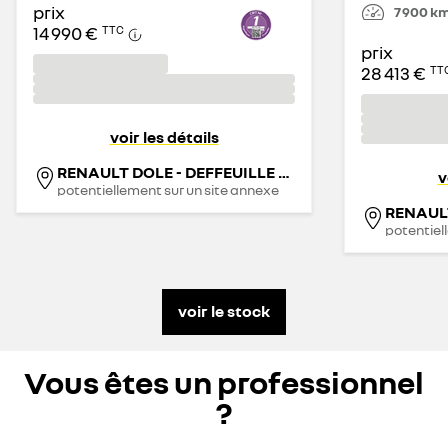
prix
7 900
k
14 990 €
TTC
prix
28 413 €
TT
voir les détails
RENAULT DOLE - DEFFEUILLE AUTO
v
potentiellement sur un site annexe
potentiel
voir le stock
Vous êtes un professionnel
?