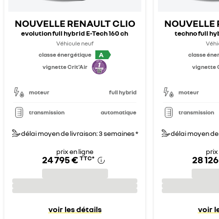
NOUVELLE RENAULT CLIO
NOUVELLE 
evolution full hybrid E-Tech 160 ch
techno full hy
Véhicule neuf
Véhi
A
classe énergétique
classe éne
vignette Crit'Air
vignette C
moteur
full hybrid
moteur
transmission
automatique
transmission
délai moyen de livraison: 3 semaines *
délai moyen de 
prix en ligne
prix
24 795 €
28 126
TTC
*
voir les détails
voir l