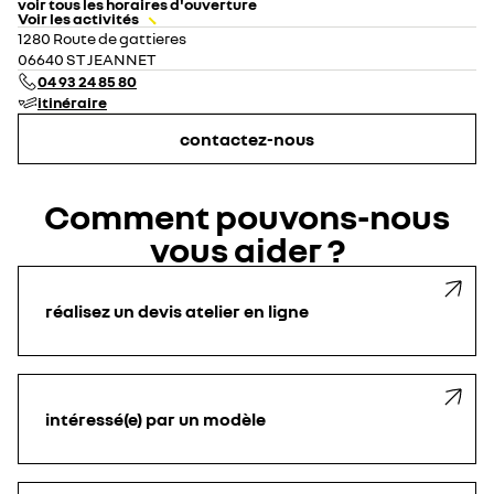
voir tous les horaires d'ouverture
Voir les activités
lundi
08:00 - 12:00
14:00 - 18:00
1280 Route de gattieres
mardi
08:00 - 12:00
14:00 - 18:00
06640 ST JEANNET
mercredi
08:00 - 12:00
14:00 - 18:00
04 93 24 85 80
jeudi
08:00 - 12:00
14:00 - 18:00
itinéraire
vendredi
08:00 - 12:00
14:00 - 18:00
samedi
08:00 - 12:00
fermé
contactez-nous
dimanche
fermé
Comment pouvons-nous
vous aider ?
réalisez un devis atelier en ligne
intéressé(e) par un modèle