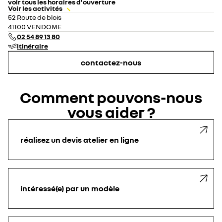
voir tous les horaires d'ouverture
Voir les activités
lundi
09:00 - 12:00
14:00 - 18:30
52 Route de blois
mardi
09:00 - 12:00
14:00 - 18:30
41100 VENDOME
mercredi
09:00 - 12:00
14:00 - 18:30
02 54 89 13 80
jeudi
09:00 - 12:00
14:00 - 18:30
itinéraire
vendredi
09:00 - 12:00
14:00 - 18:30
samedi
09:00 - 12:00
14:00 - 18:30
contactez-nous
dimanche
fermé
Comment pouvons-nous
vous aider ?
réalisez un devis atelier en ligne
intéressé(e) par un modèle