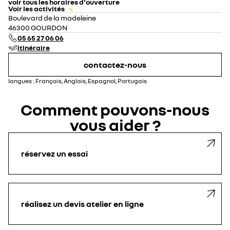
voir tous les horaires d'ouverture
Voir les activités
lundi
fermé
Boulevard de la madeleine
mardi
10:00 - 12:00
14:00 - 18:00
46300 GOURDON
mercredi
fermé
05 65 27 06 06
jeudi
10:00 - 12:00
14:00 - 18:00
itinéraire
vendredi
10:00 - 12:00
14:00 - 18:00
samedi
fermé
contactez-nous
dimanche
fermé
langues :
Français, Anglais, Espagnol, Portugais
Comment pouvons-nous
vous aider ?
réservez un essai
réalisez un devis atelier en ligne