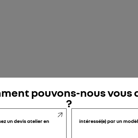
ment pouvons-nous vous a
?
sez un devis atelier en
intéressé(e) par un modè