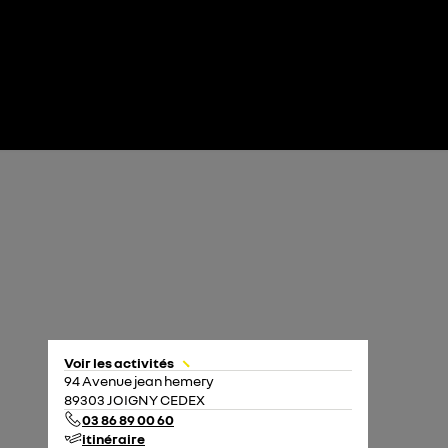
Voir les activités
94 Avenue jean hemery
89303 JOIGNY CEDEX
03 86 89 00 60
itinéraire