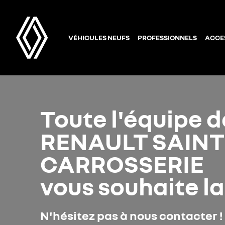
VÉHICULES NEUFS
PROFESSIONNELS
ACCE
Toute l'équipe d
RENAULT SAINT
CARROSSERIE
vous souhaite l
N'hésitez pas à nous contacter !