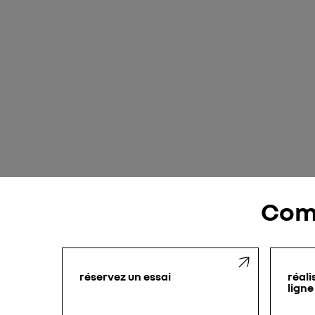
Com
réservez un essai
réali
ligne