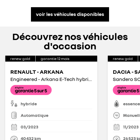
voir les véhicules disponibles
Découvrez nos véhicules
d'occasion
renew gold
garantie
12
mois
renew gold
RENAULT - ARKANA
DACIA - 
Engineered - Arkana E-Tech hybride 145 - 22
Sandero SC
hybride
essence
Automatique
Manuell
03/2023
11/2023
40 432
km
26 523
k