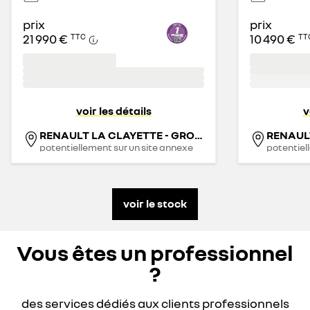
prix
prix
21 990 €
10 490 €
TTC
TT
voir les détails
v
RENAULT LA CLAYETTE - GROUPE THIVOLLE
potentiellement sur un site annexe
potentiel
voir le stock
Vous êtes un professionnel
?
des services dédiés aux clients professionnels