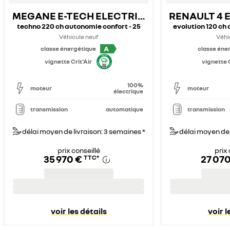
MEGANE E-TECH ELECTRIQUE
RENAULT 4 
techno 220 ch autonomie confort - 25
evolution 120 ch
Véhicule neuf
Véhi
A
classe énergétique
classe éne
vignette Crit'Air
vignette C
100%
moteur
moteur
électrique
transmission
automatique
transmission
délai moyen de livraison: 3 semaines *
délai moyen de 
prix conseillé
prix 
35 970 €
27 070
TTC
*
voir les détails
voir l