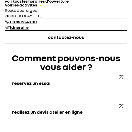
voir tous les horaires d'ouverture
Voir les activités
lundi
09:00 - 12:00
14:00 - 19:00
Route des forges
mardi
09:00 - 12:00
14:00 - 19:00
71800 LA CLAYETTE
mercredi
09:00 - 12:00
14:00 - 19:00
03 85 28 43 00
jeudi
09:00 - 12:00
14:00 - 19:00
itinéraire
vendredi
09:00 - 12:00
14:00 - 19:00
samedi
09:00 - 12:00
14:00 - 19:00
contactez-nous
dimanche
fermé
Comment pouvons-nous
vous aider ?
réservez un essai
réalisez un devis atelier en ligne