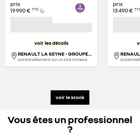
prix
prix
19 990 €
13 490 €
TTC
TT
voir les détails
v
RENAULT LA SEYNE - GROUPE SYNETHIS
potentiellement sur un site annexe
potentiel
voir le stock
Vous êtes un professionnel
?