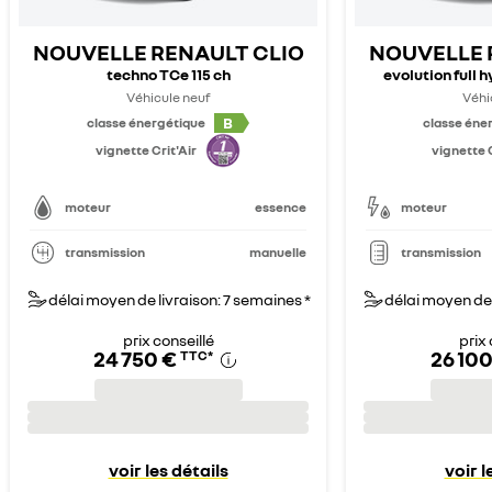
NOUVELLE RENAULT CLIO
NOUVELLE 
techno TCe 115 ch
evolution full 
Véhicule neuf
Véhi
B
classe énergétique
classe éne
vignette Crit'Air
vignette C
moteur
essence
moteur
transmission
manuelle
transmission
délai moyen de livraison: 7 semaines *
délai moyen de 
prix conseillé
prix 
24 750 €
26 100
TTC
*
voir les détails
voir l