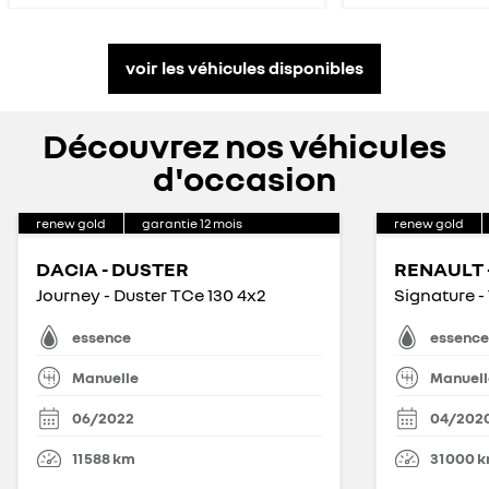
voir les véhicules disponibles
Découvrez nos véhicules
d'occasion
renew gold
garantie
12
mois
renew gold
DACIA - DUSTER
RENAULT -
Journey - Duster TCe 130 4x2
Signature -
essence
essence
Manuelle
Manuell
06/2022
04/202
11 588
km
31 000
k