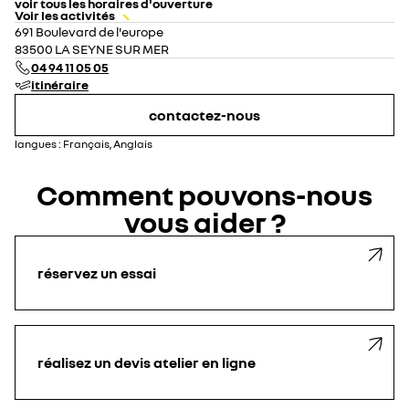
voir tous les horaires d'ouverture
Voir les activités
lundi
08:00 - 12:00
14:00 - 19:00
691 Boulevard de l'europe
mardi
08:00 - 12:00
14:00 - 19:00
83500 LA SEYNE SUR MER
mercredi
08:00 - 12:00
14:00 - 19:00
04 94 11 05 05
jeudi
08:00 - 12:00
14:00 - 19:00
itinéraire
vendredi
08:00 - 12:00
14:00 - 19:00
samedi
08:30 - 12:00
14:00 - 18:30
contactez-nous
dimanche
fermé
langues :
Français, Anglais
Comment pouvons-nous
vous aider ?
réservez un essai
réalisez un devis atelier en ligne