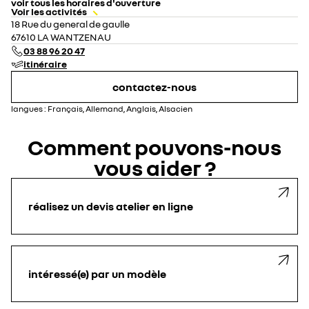
voir tous les horaires d'ouverture
Voir les activités
lundi
07:30 - 12:00
13:30 - 18:00
18 Rue du general de gaulle
mardi
07:30 - 12:00
13:30 - 18:00
67610 LA WANTZENAU
mercredi
07:30 - 12:00
13:30 - 18:00
03 88 96 20 47
jeudi
07:30 - 12:00
13:30 - 18:00
itinéraire
vendredi
07:30 - 12:00
13:30 - 18:00
samedi
08:00 - 12:00
fermé
contactez-nous
dimanche
fermé
langues :
Français, Allemand, Anglais, Alsacien
Comment pouvons-nous
vous aider ?
réalisez un devis atelier en ligne
intéressé(e) par un modèle