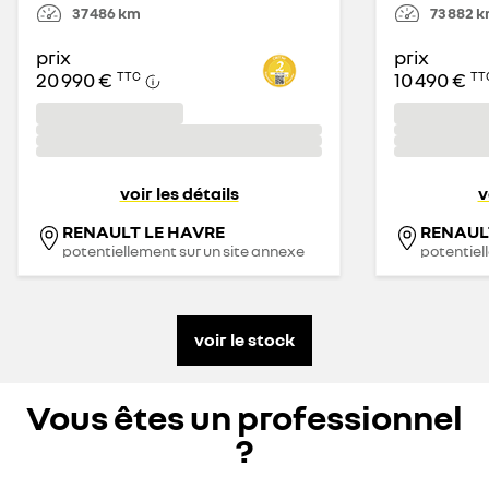
37 486
km
73 882
k
prix
prix
20 990 €
10 490 €
TTC
TT
voir les détails
v
RENAULT LE HAVRE
RENAUL
potentiellement sur un site annexe
potentiel
voir le stock
Vous êtes un professionnel
?