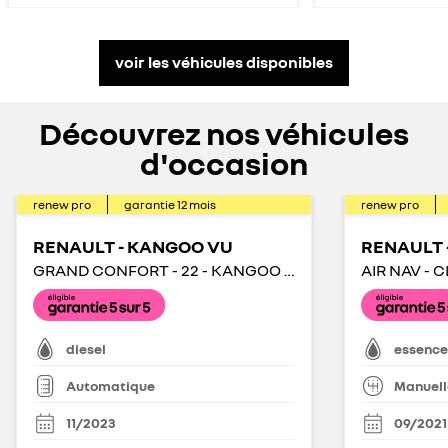
voir les véhicules disponibles
Découvrez nos véhicules
d'occasion
renew pro
garantie
12
mois
renew pro
RENAULT - KANGOO VU
RENAULT -
GRAND CONFORT - 22 - KANGOO VAN BLUE DCI 115 EDC
diesel
essence
Automatique
Manuell
11/2023
09/2021