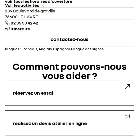
voir tous les horaires d'ouverture
Voir les activités
lundi
08:30 - 12:00
14:00 - 19:00
239 Boulevard de graville
mardi
08:30 - 12:00
14:00 - 19:00
76600 LE HAVRE
mercredi
08:30 - 12:00
14:00 - 19:00
02 35 53 42 42
jeudi
08:30 - 12:00
14:00 - 18:30
itinéraire
vendredi
08:30 - 12:00
14:00 - 19:00
samedi
09:00 - 12:00
14:00 - 18:00
contactez-nous
dimanche
fermé
langues :
Français, Anglais, Espagnol, Langue des signes
Comment pouvons-nous
vous aider ?
réservez un essai
réalisez un devis atelier en ligne