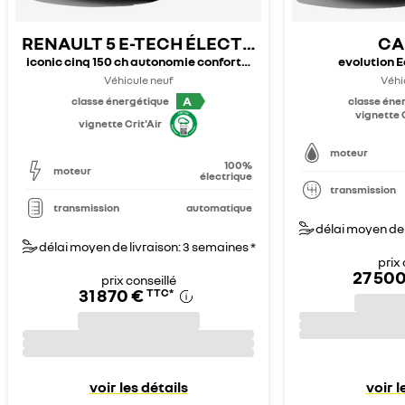
RENAULT 5 E-TECH ÉLECTRIQUE
CA
iconic cinq 150 ch autonomie confort - 26
evolution E
Véhicule neuf
Véhi
A
classe énergétique
classe éne
vignette C
vignette Crit'Air
moteur
100%
moteur
électrique
transmission
transmission
automatique
délai moyen de 
délai moyen de livraison: 3 semaines *
prix 
27 500
prix conseillé
31 870 €
TTC
*
voir les détails
voir l