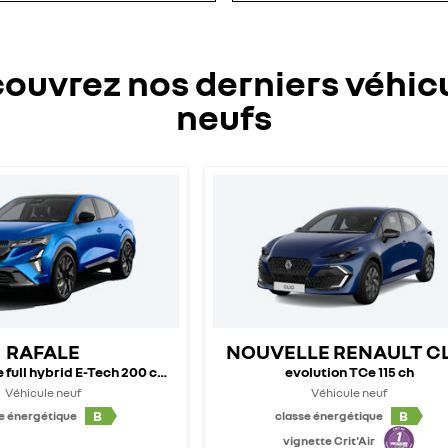
ouvrez nos derniers véhic
neufs
RAFALE
NOUVELLE RENAULT C
 full hybrid E-Tech 200 ch - 25
evolution TCe 115 ch
Véhicule neuf
Véhicule neuf
B
B
e énergétique
classe énergétique
vignette Crit'Air