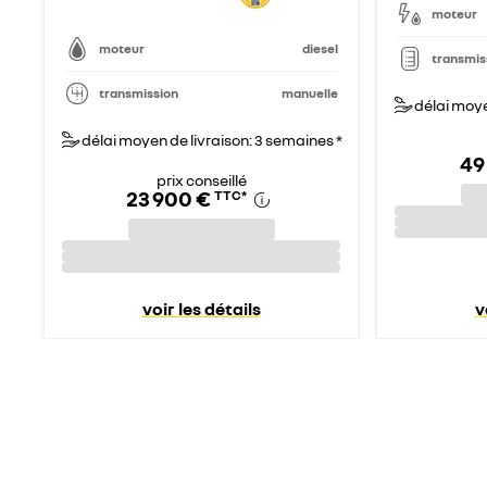
moteur
moteur
diesel
transmis
transmission
manuelle
délai moye
délai moyen de livraison: 3 semaines *
49
prix conseillé
23 900 €
TTC
*
voir les détails
v