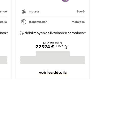
sence
moteur
Eco G
uelle
transmission
manuelle
nes *
délai moyen de livraison: 3 semaines *
prix en ligne
22 974 €
TTC
*
voir les détails