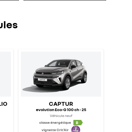
ules
LIO
CAPTUR
evolution Eco-G 100 ch - 25
Véhicule neuf
B
classe énergétique
vignette Crit'Air