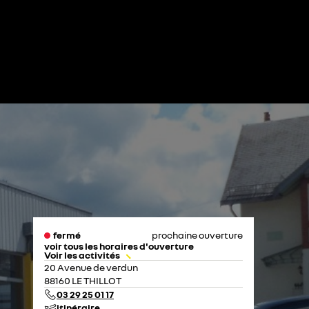
fermé
prochaine ouverture
voir tous les horaires d'ouverture
Voir les activités
lundi
07:00 - 19:00
20 Avenue de verdun
mardi
07:00 - 19:00
88160 LE THILLOT
mercredi
07:00 - 19:00
03 29 25 01 17
jeudi
07:00 - 19:00
itinéraire