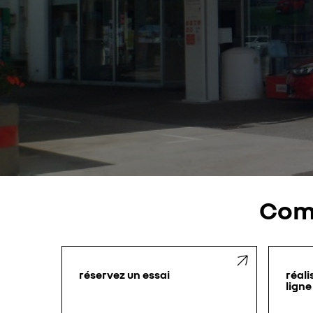
Com
réservez un essai
réali
ligne