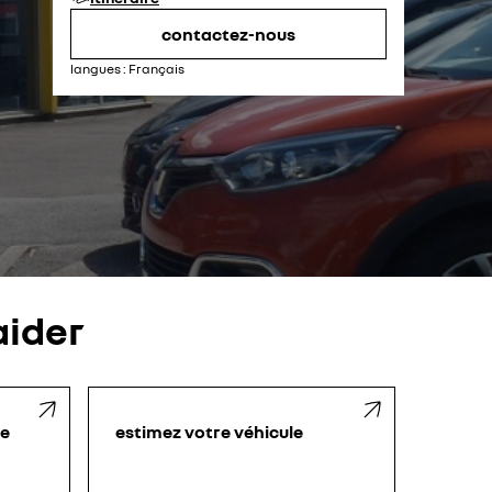
vendredi
07:00 - 19:00
samedi
07:30 - 18:30
contactez-nous
dimanche
fermé
langues :
Français
ider
le
estimez votre véhicule