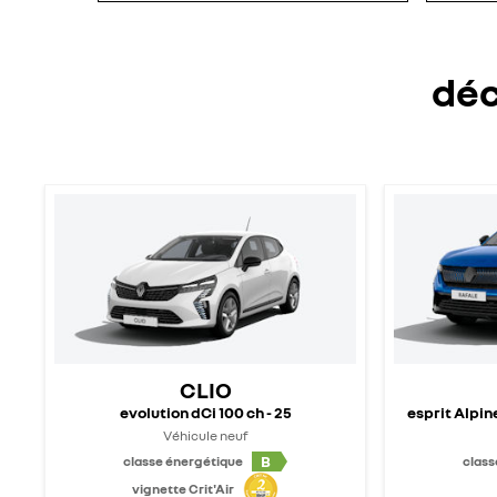
déc
CLIO
evolution dCi 100 ch - 25
esprit Alpine
Véhicule neuf
B
classe énergétique
class
vignette Crit'Air