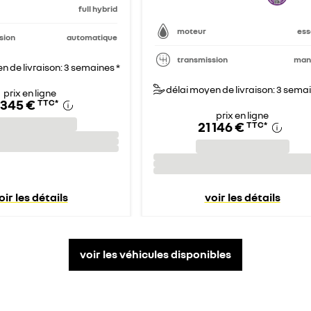
full hybrid
moteur
es
sion
automatique
transmission
man
n de livraison: 3 semaines *
délai moyen de livraison: 3 semai
prix en ligne
 345 €
TTC
*
prix en ligne
21 146 €
TTC
*
oir les détails
voir les détails
voir les véhicules disponibles