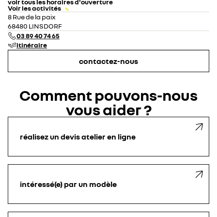
voir tous les horaires d'ouverture
Voir les activités
lundi
08:00 - 12:00
14:00 - 18:30
8 Rue de la paix
mardi
08:00 - 12:00
14:00 - 18:30
68480 LINSDORF
mercredi
08:00 - 12:00
14:00 - 18:30
03 89 40 74 65
jeudi
08:00 - 12:00
14:00 - 18:30
itinéraire
vendredi
08:00 - 12:00
14:00 - 17:00
samedi
08:30 - 12:00
fermé
contactez-nous
dimanche
fermé
Comment pouvons-nous
vous aider ?
réalisez un devis atelier en ligne
intéressé(e) par un modèle