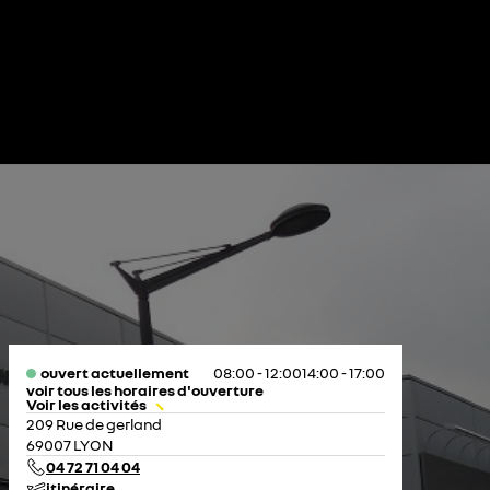
ouvert actuellement
08:00 - 12:00
14:00 - 17:00
voir tous les horaires d'ouverture
Voir les activités
lundi
08:00 - 12:00
14:00 - 18:00
209 Rue de gerland
mardi
08:00 - 12:00
14:00 - 18:00
69007 LYON
mercredi
08:00 - 12:00
14:00 - 18:00
04 72 71 04 04
jeudi
08:00 - 12:00
14:00 - 18:00
itinéraire