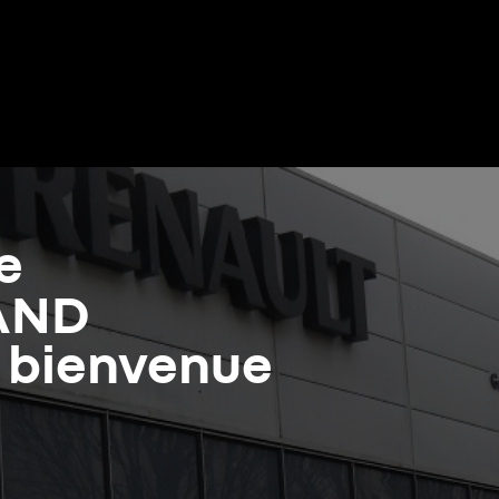
e
AND
a bienvenue