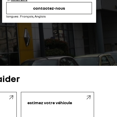
vendredi
08:00 - 12:00
14:00 - 17:00
samedi
fermé
contactez-nous
dimanche
fermé
langues :
Français, Anglais
ider
estimez votre véhicule