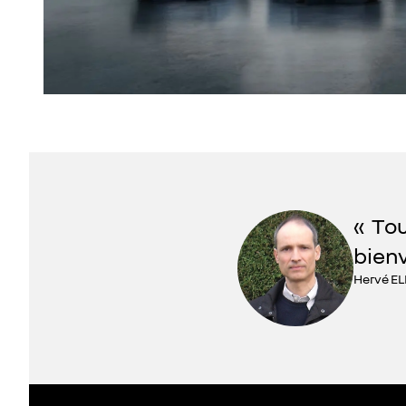
Tou
bienv
Hervé EL