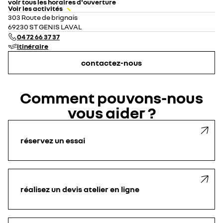
voir tous les horaires d'ouverture
Voir les activités
lundi
08:30 - 12:00
14:00 - 19:00
303 Route de brignais
mardi
08:30 - 12:00
14:00 - 19:00
69230 ST GENIS LAVAL
mercredi
08:30 - 12:00
14:00 - 19:00
04 72 66 37 37
jeudi
08:30 - 12:00
14:00 - 19:00
itinéraire
vendredi
08:30 - 12:00
14:00 - 19:00
samedi
09:00 - 12:00
14:00 - 18:00
contactez-nous
dimanche
fermé
Comment pouvons-nous
vous aider ?
réservez un essai
réalisez un devis atelier en ligne