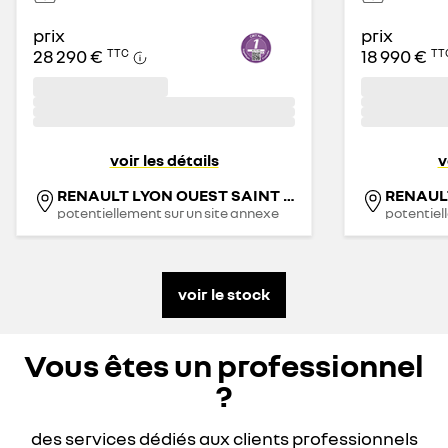
prix
prix
28 290 €
18 990 €
TTC
TT
voir les détails
v
RENAULT LYON OUEST SAINT GENIS - RRG
potentiellement sur un site annexe
potentiel
voir le stock
Vous êtes un professionnel
?
des services dédiés aux clients professionnels