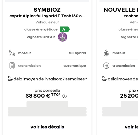
SYMBIOZ
NOUVELLE 
esprit Alpine full hybrid E-Tech 160 ch - 26
techno
Véhicule neuf
Véhi
A
classe énergétique
classe éne
vignette Crit'Air
vignette C
moteur
full hybrid
moteur
transmission
automatique
transmission
délai moyen de livraison: 7 semaines *
délai moyen de 
prix conseillé
prix 
38 800 €
25 200
TTC
*
voir les détails
voir l