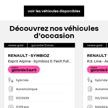
voir les véhicules disponibles
Découvrez nos véhicules
d'occasion
renew gold
garantie
12
mois
renew gold
RENAULT - SYMBIOZ
RENAULT 
Esprit Alpine - Symbioz E-Tech full hybrid 145
R.S. Line - 
hybride
hybride
Automatique
Automa
07/2025
02/202
11 175
km
54 043