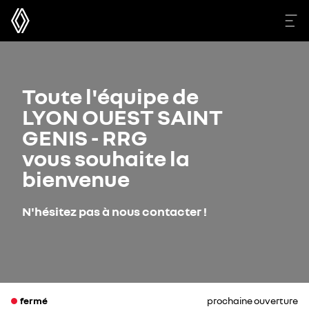
Toute l'équipe de
LYON OUEST SAINT
GENIS - RRG
vous souhaite la
bienvenue
N'hésitez pas à nous contacter !
fermé
prochaine ouverture