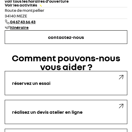
voir tous les horaires d'ouverture
Voir les activités
lundi
08:00 - 12:00
14:00 - 19:00
Route de montpellier
mardi
08:00 - 12:00
14:00 - 19:00
34140 MEZE
mercredi
08:00 - 12:00
14:00 - 19:00
04 67 43 66 43
jeudi
08:00 - 12:00
14:00 - 19:00
itinéraire
vendredi
08:00 - 12:00
14:00 - 19:00
samedi
09:00 - 12:00
14:00 - 18:00
contactez-nous
dimanche
fermé
Comment pouvons-nous
vous aider ?
réservez un essai
réalisez un devis atelier en ligne