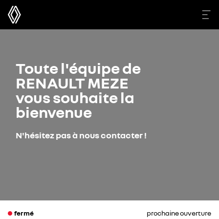
Toute l'équipe de
RENAULT MEZE
vous souhaite la
bienvenue
N'hésitez pas à nous contacter !
fermé
prochaine ouverture