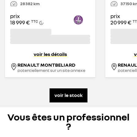
28 382
km
37 150
k
prix
prix
18 999 €
20 999 €
TTC
T
voir les détails
v
RENAULT MONTBELIARD
RENAUL
potentiellement sur un site annexe
potentiel
voir le stock
Vous êtes un professionnel
?