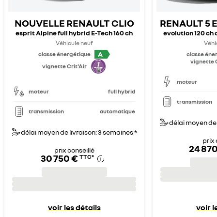
NOUVELLE RENAULT CLIO
RENAULT 5 
esprit Alpine full hybrid E-Tech 160 ch
evolution 120 ch
Véhicule neuf
Véhi
A
classe énergétique
classe éne
vignette C
vignette Crit'Air
moteur
moteur
full hybrid
transmission
transmission
automatique
délai moyen de 
délai moyen de livraison: 3 semaines *
prix 
24 870
prix conseillé
30 750 €
TTC
*
voir les détails
voir l