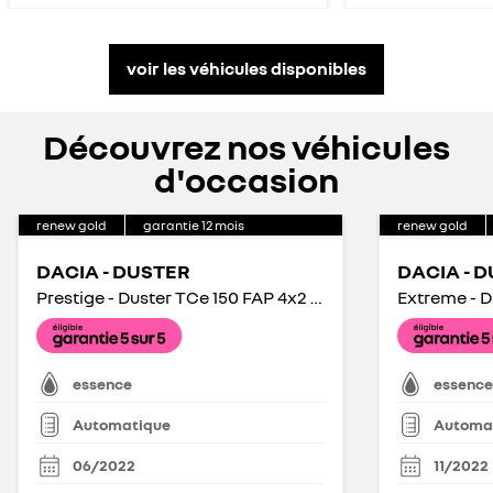
voir les véhicules disponibles
Découvrez nos véhicules
d'occasion
renew gold
garantie
12
mois
renew gold
DACIA - DUSTER
DACIA - 
Prestige - Duster TCe 150 FAP 4x2 EDC
essence
essence
Automatique
Automa
06/2022
11/2022