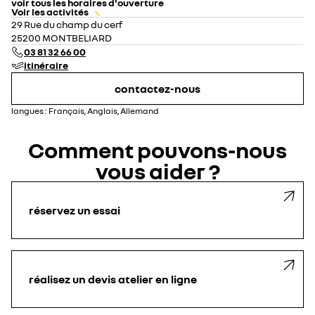
voir tous les horaires d'ouverture
Voir les activités
lundi
08:30 - 12:00
14:00 - 19:00
29 Rue du champ du cerf
mardi
08:30 - 12:00
14:00 - 19:00
25200 MONTBELIARD
mercredi
08:30 - 12:00
14:00 - 19:00
03 81 32 66 00
jeudi
08:30 - 12:00
14:00 - 19:00
itinéraire
vendredi
08:30 - 12:00
14:00 - 19:00
samedi
09:00 - 12:00
14:00 - 18:00
contactez-nous
dimanche
fermé
langues :
Français, Anglais, Allemand
Comment pouvons-nous
vous aider ?
réservez un essai
réalisez un devis atelier en ligne