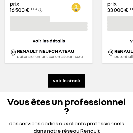
prix
prix
16 500 €
33 000 €
TTC
T
voir les détails
v
RENAULT NEUFCHATEAU
RENAUL
potentiellement sur un site annexe
potentiel
voir le stock
Vous êtes un professionnel
?
des services dédiés aux clients professionnels
dans notre réseau Renault