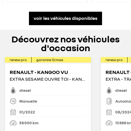
voir les véhicules disponibles
Découvrez nos véhicules
d'occasion
renew pro
garantie
12
mois
renew pro
RENAULT - KANGOO VU
RENAULT 
EXTRA SESAME OUVRE TOI - KANGOO VAN BLUE DCI 95
diesel
diesel
Manuelle
Automa
01/2022
08/202
58 500
km
13 888
k