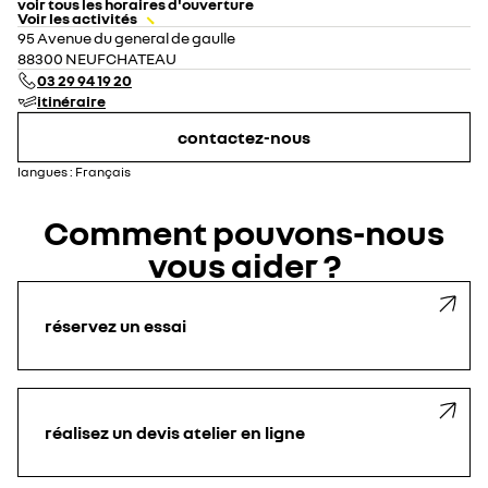
voir tous les horaires d'ouverture
Voir les activités
lundi
08:00 - 12:00
14:00 - 19:00
95 Avenue du general de gaulle
mardi
08:00 - 12:00
14:00 - 19:00
88300 NEUFCHATEAU
mercredi
08:00 - 12:00
14:00 - 19:00
03 29 94 19 20
jeudi
08:00 - 12:00
14:00 - 19:00
itinéraire
vendredi
08:00 - 12:00
14:00 - 19:00
samedi
08:00 - 12:00
14:00 - 19:00
contactez-nous
dimanche
fermé
langues :
Français
Comment pouvons-nous
vous aider ?
réservez un essai
réalisez un devis atelier en ligne