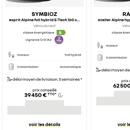
SYMBIOZ
RA
esprit Alpine full hybrid E-Tech 160 ch - 25
atelier Alpine hy
Véhicule neuf
Véhi
B
classe énergétique
classe éne
vignette Crit'Air
moteur
moteur
full hybrid
transmission
transmission
automatique
délai moyen de 
délai moyen de livraison: 3 semaines *
prix 
62 500
prix conseillé
39 450 €
TTC
*
voir les détails
voir l