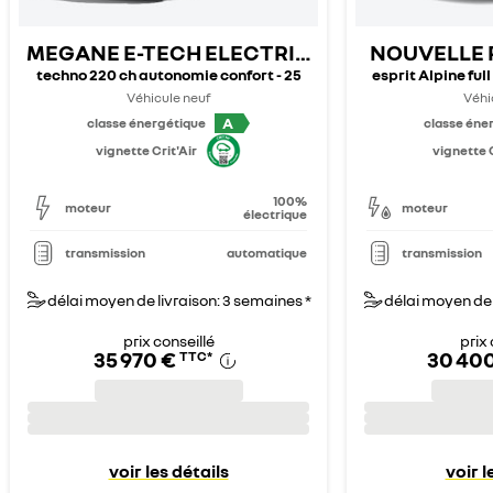
MEGANE E-TECH ELECTRIQUE
NOUVELLE 
techno 220 ch autonomie confort - 25
esprit Alpine ful
Véhicule neuf
Véhi
A
classe énergétique
classe éne
vignette Crit'Air
vignette C
100%
moteur
moteur
électrique
transmission
automatique
transmission
délai moyen de livraison: 3 semaines *
délai moyen de 
prix conseillé
prix 
35 970 €
30 40
TTC
*
voir les détails
voir l