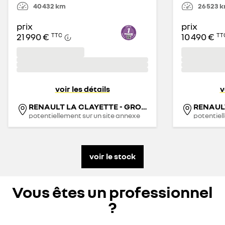
40 432
km
26 523
k
prix
prix
21 990 €
10 490 €
TTC
TT
voir les détails
v
RENAULT LA CLAYETTE - GROUPE THIVOLLE
potentiellement sur un site annexe
potentiel
voir le stock
Vous êtes un professionnel
?