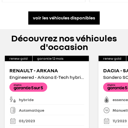
voir les véhicules disponibles
Découvrez nos véhicules
d'occasion
renew gold
garantie
12
mois
renew gold
RENAULT - ARKANA
DACIA - 
Engineered - Arkana E-Tech hybride 145 - 22
Sandero SC
hybride
essence
Automatique
Manuell
03/2023
11/2023