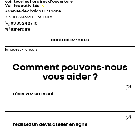
voir tous les horaires d'ouverture
Voir les activités
lundi
08:00 - 12:00
14:00 - 19:00
Avenue de chalon sur saone
mardi
08:00 - 12:00
14:00 - 19:00
71600 PARAY LE MONIAL
mercredi
08:00 - 12:00
14:00 - 19:00
03 85 24 27 10
jeudi
08:00 - 12:00
14:00 - 19:00
itinéraire
vendredi
08:00 - 12:00
14:00 - 19:00
samedi
08:00 - 12:00
14:00 - 19:00
contactez-nous
dimanche
fermé
langues :
Français
Comment pouvons-nous
vous aider ?
réservez un essai
réalisez un devis atelier en ligne