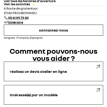
voir tous les horaires d'ouverture
Voir les activités
lundi
07:30 - 12:30
13:30 - 19:00
6 Route de gratentour
mardi
07:30 - 12:30
13:30 - 19:00
31140 PECHBONNIEU
mercredi
07:30 - 12:30
13:30 - 19:00
05 61 09 73 40
jeudi
07:30 - 12:30
13:30 - 19:00
itinéraire
vendredi
07:30 - 12:30
13:30 - 19:00
samedi
fermé
contactez-nous
dimanche
fermé
langues :
Français, Espagnol
Comment pouvons-nous
vous aider ?
réalisez un devis atelier en ligne
intéressé(e) par un modèle